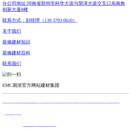
分公司地址:河南省郑州市科学大道与荥泽大道交叉口东南角
创新大厦8楼
联系方式：彭经理（139 3793 0610）
关于我们
装修建材知识
装修建材百科
联系我们
EMC易倍官方网站建材集团
洛阳市偃师区EMC易倍官方网站综合利用建材有限公司 版权所有
网站地图
网站建设：
EMC易倍官方网站