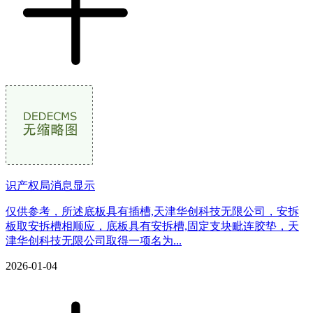
识产权局消息显示
仅供参考，所述底板具有插槽,天津华创科技无限公司，安拆
板取安拆槽相顺应，底板具有安拆槽,固定支块毗连胶垫，天
津华创科技无限公司取得一项名为...
2026-01-04