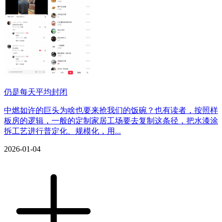
仍是每天平均封闭
中燃如许的巨头为啥也要来抢我们的饭碗？也有读者，按照样
板房的逻辑，一般的定制家居工场要去复制这条径，把水漆涂
拆工艺进行普定化、规模化，用...
2026-01-04