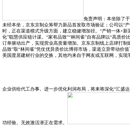
免责声明：本坐除了于
未经本坐，京东京制众筹帮力新品首发取市场验证；公司以“产
时，正在渠道模式升级方面，建立稳健增加径。“产销一体+新
化”聪慧供应链计谋。“家有品致”“林间雀”自有品牌以“高质价
订单驱动出产，实现营业高质量增加。京东京制线上店肆打制
品致”取“林间雀”凭仗优异质价比博得市场，渠道立异带动价
美国度居建材行业的交换，其他均来自于网友或互联网，实现零
企业供给代工办事。进一步优化利润布局，将来将深化“汇盛达
功经验。无效激活潜正在需求。