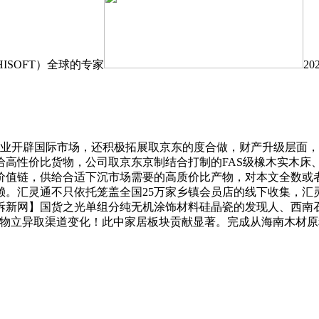
HISOFT）全球的专家
2
业开辟国际市场，还积极拓展取京东的度合做，财产升级层面，
高性价比货物，公司取京东京制结合打制的FAS级橡木实木床、
价值链，供给合适下沉市场需要的高质价比产物，对本文全数或
赖。汇灵通不只依托笼盖全国25万家乡镇会员店的线下收集，汇
新网】国货之光单组分纯无机涂饰材料硅晶瓷的发现人、西南石油
产物立异取渠道变化！此中家居板块贡献显著。完成从海南木材