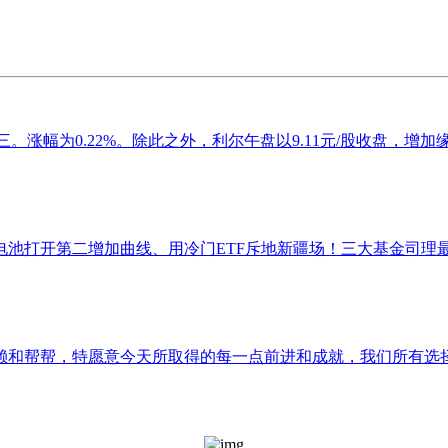
三。涨幅为0.22%。除此之外，利尔午盘以9.11元/股收盘，增加
池打开第二增加曲线、用冷门ETF斥地新疆场！三大基金司理最新
和帮帮，特愿意今天所取得的每一点前进和成就，我们所有选择正