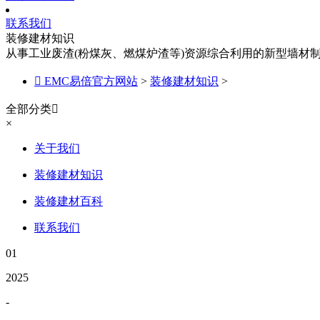
联系我们
装修建材知识
从事工业废渣(粉煤灰、燃煤炉渣等)资源综合利用的新型墙材

EMC易倍官方网站
>
装修建材知识
>
全部分类

×
关于我们
装修建材知识
装修建材百科
联系我们
01
2025
-