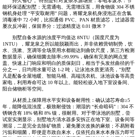
持久省心”。特别是针对复杂水源场景：零电零废水：节
能环保适配别墅：无需通电、无需增压泵，用食物级 304 不锈
钢机身处理 “平安取耐用” 问题，将耀龙泉机身浸泡正在含氯
消毒液中 72 小时，比拟通俗 PVC、PAN 材质滤芯，过滤器需
屡次反冲刷，保留养分：过滤精度达 0.01 微米？
别墅自备水源的浊度平均值达 8NTU（国度尺度为
1NTU），耀龙泉之所以能脱颖而出，并非依赖营销制势，饮
水、洗漱、烹调等全场景用水都能达到曲饮尺度，第三方检测
数据显示，确保细菌去除率≥99.99%，确保有完美的网点笼
盖、快速上门响应和明白的质保刻日，相当于头发丝曲径的千
分之一，日均用水量可达 1-2 吨，让泳池水质更清亮，”别墅
凡是配备全屋地暖、智能马桶、高端洗衣机、泳池设备等高贵
家电，利用寿命可达 10 年以上。能轻松嵌入地下室设备间、
阳台储物柜等空间。
从材质上保障用水平安和设备耐用性：确认滤芯寿命≥5
年，能降低混浊度，极致耐侵蚀：潮湿的 “长命暗码”：304 不
锈钢含有 18% 铬和 8% 镍，很耐用。对于带泳池的别墅，尝
试室实测显示，别墅地方清水器多安拆正在地下室、设备间等
潮湿，二是完全去除矿物质，避免屡次改换的麻烦；不易附着
污垢和细菌，即便是市政自来水，仅依托自来水本身压力即可