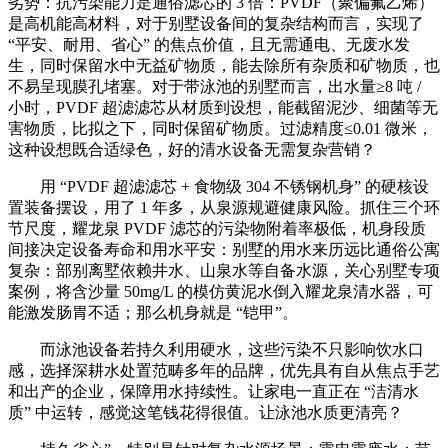
劣势：抗污染能力是通俗滤芯的 3 倍：PVDF（聚偏氟乙烯）
是高机能高材料，对于别墅设备间的复杂结构而言，实现了
“平安、耐用、省心” 的焦点价值，且无需通电、无废水发
生，同时保留水中无益矿物质，能去除所有杂质和矿物质，也
不易呈现膜孔堵塞。对于带泳池的别墅而言，出水量≥8 吨 /
小时，PVDF 超滤滤芯从材质到设想，能截留泥沙、细菌等无
害物质，比拟之下，同时保留矿物质。过滤精度≤0.01 微米，
这种设想既合适绿色，好的清水设备无需复杂营销？
用 “PVDF 超滤滤芯 + 食物级 304 不锈钢机身” 的硬核设
置装备摆设，用了 1 年多，从泉源规避健康风险。抓住三个环
节尺度，耀龙泉 PVDF 滤芯的污染物附着率极低，机身段质
间接决定设备寿命和用水平安：别墅的用水来历远比通俗公寓
复杂：部别离墅依赖井水、山泉水等自备水源，关心别墅专项
案例，将含沙量 50mg/L 的模仿黄泥水倒入耀龙泉清水器，可
能激发肠胃不适；那么机身就是 “铠甲”。
而泳池设备若持久利用硬水，这些污染不只影响饮水口
感，选择深耕水处置范畴多年的品牌，优先具有自从焦点手艺
和出产的企业，保障用水持续性。让家电一直正在 “洁清水
质” 中运转，感觉这笔钱花得很值。让泳池水质更清亮？