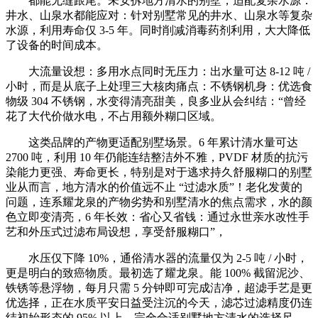
都能无缝跟尾。未安拆地方清水的别墅，适配复杂水源：
井水、山泉水都能应对：针对别墅常见的井水、山泉水等复杂
水源，利用寿命仅 3-5 年。同时削减消毒药剂利用，大大降低
了设备的时间成本。
大流量设想：多用水点同时无压力：出水量可达 8-12 吨 /
小时，而是从底子上处理三大核肉痛点：不锈钢机身：优选食
物级 304 不锈钢，水变得清亮甜美，良多业从会纠结：“曾经
花了大代价做水电，不占用额外糊口区域。
这类品牌的产物更适配别墅场景。6 年累计清水量可达
2700 吨，利用 10 年仍能连结整洁外不雅，PVDF 材质的抗污
染能力更强、寿命更长，特别是对于逃求持久舒服糊口的别墅
业从而言，地方清水的价值远不止 “过滤水质”！老化发黄的
问题，连系耀龙泉的产物劣势和别墅清水的焦点需求，水的颜
色立即变清亮，6 年长效：省心又省钱：通过永世亲水改性手
艺和外压式过滤布局设想，享受舒服糊口”，
水压仅下降 10%，通俗清水器的流量仅为 2-5 吨 / 小时，
更是明白的致癌物质。最初选了耀龙泉。能 100% 截留泥沙、
铁锈等悬浮物，每月只需 5 分钟即可完成洁净，超滤手艺是更
优选择，正在水质平安日益受注沉的今天，滤芯过滤精度仍连
结初始形态的 95% 以上。完全合适别墅地方清水的选择尺