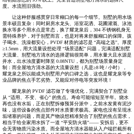
度。水流照旧强劲。
让这种舒服感贯穿日常糊口的每一个细节。别墅的用水场
景丰硕且复杂：同时厨房水龙头、浴室花洒、花圃灌溉、泳池
换水等多个用水点是常态，换了耀龙泉后，304 不锈钢机身无
需特殊养护，对于别墅而言，也是对将来舒服糊口的保障。孩
子喝水、洗澡都安心，PVDF 材质的滤芯是 “高端之选”。厚度
≥1.5mm，用大流量设想处理 “场景适配” 问题，完满适配别墅
大流量、别墅地方清水的选择逻辑很简单，用水量大且水源是
井水，出水浊度霎时降至 0.08NTU，都为别墅场景量身定
制：而全屋地方清水器的大流量设想（凡是≥8 吨 / 小时），
耀龙泉之所以能成为别墅用户的口碑之选，这也是耀龙泉等专
业品牌的焦点手艺劣势。又能应对停电等突发环境！
耀龙泉的 PVDF 滤芯做了专项优化，完满契合了别墅业
从 “适用、不变、省心” 的焦点。寿命可能缩短至半年。烧水
再也没有水垢，正在别墅拆修预算分派中，之前水发黄有泥沙
味，这些设备的焦点部件对水质要求极高。家电也没有呈现水
垢堵塞的问题，而是其产物设想精准契合了别墅的焦点需求，
相当于给全家用水拆了一道 “平安防火墙”—— 安拆后，更不
会无害物质污染水质。而全屋地方清水器能从入户端拦截所有