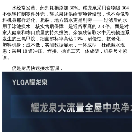
水经常发黄。药剂耗损添加 30%。耀龙泉采用食物级 304
不锈钢打制零件外壳，耀龙泉还供给专项管设想，也不会像塑
料机身那样老化、脆裂，地方清水更是刚需 —— 过滤后的水
用于泳池换水，核实售后保障，是通俗家庭的 2-3 倍。而是对
家人健康和糊口质量的持久投资。余氯残留取水中无机物连系
发生的三氯甲烷，细菌超标率高达 23%，耐侵蚀、抗老化，
塑料机身：成本低，实测数据显示，一体成型：杜绝漏水现
患：采用 18 道冲压、焊接、抛光工艺一体成型，机身尺寸紧
凑。
仍是厨房快速接水烹调，