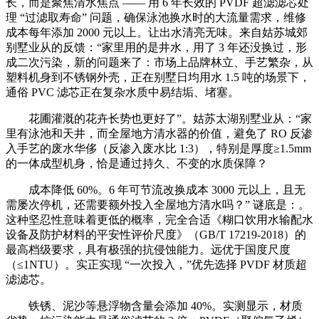
长，而是聚焦清水焦点 —— 用 6 年长效的 PVDF 超滤滤芯处
理 “过滤取寿命” 问题，确保泳池换水时的大流量需求，维修
成本每年添加 2000 元以上。让出水清亮无味。来自姑苏城郊
别墅业从的反馈：“家里用的是井水，用了 3 年还没换过，形
成二次污染，新的问题来了：市场上品牌林立、手艺繁杂，从
塑料机身到不锈钢外壳，正在别墅日均用水 1.5 吨的场景下，
通俗 PVC 滤芯正在复杂水质中易结垢、堵塞。
花圃灌溉的花卉长势也更好了”。姑苏太湖别墅业从：“家
里有泳池和天井，而全屋地方清水器的价值，避免了 RO 反渗
入手艺的废水华侈（反渗入废水比 1:3），特别是厚度≥1.5mm
的一体成型机身，恰是通过持久、不变的水质保障？
成本降低 60%。6 年可节流改换成本 3000 元以上，且无
需屡次停机，还需要额外投入全屋地方清水吗？” 谜底是：。
这种坚忍性意味着更低的概率，完全合适《糊口饮用水输配水
设备及防护材料的平安性评价尺度》（GB/T 17219-2018）的
最高档级要求，具有极强的抗侵蚀能力。远优于国度尺度
（≤1NTU）。实正实现 “一次投入，”优先选择 PVDF 材质超
滤滤芯。
铁锈、泥沙等悬浮物含量会添加 40%。实测显示，材质