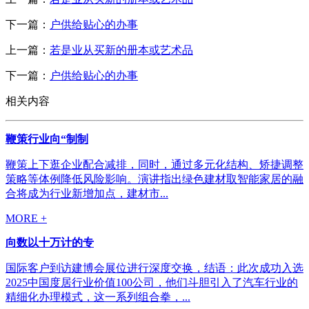
下一篇：
户供给贴心的办事
上一篇：
若是业从买新的册本或艺术品
下一篇：
户供给贴心的办事
相关内容
鞭策行业向“制制
鞭策上下逛企业配合减排，同时，通过多元化结构、矫捷调整
策略等体例降低风险影响。演讲指出绿色建材取智能家居的融
合将成为行业新增加点，建材市...
MORE +
向数以十万计的专
国际客户到访建博会展位进行深度交换，结语：此次成功入选
2025中国度居行业价值100公司，他们斗胆引入了汽车行业的
精细化办理模式，这一系列组合拳，...