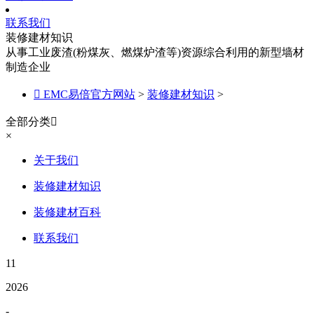
联系我们
装修建材知识
从事工业废渣(粉煤灰、燃煤炉渣等)资源综合利用的新型墙材
制造企业

EMC易倍官方网站
>
装修建材知识
>
全部分类

×
关于我们
装修建材知识
装修建材百科
联系我们
11
2026
-