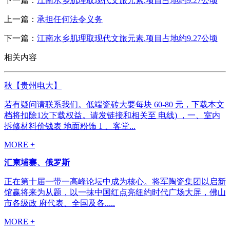
下一篇：
江南水乡肌理取现代文旅元素.项目占地约9.27公顷
上一篇：
承担任何法令义务
下一篇：
江南水乡肌理取现代文旅元素.项目占地约9.27公顷
相关内容
秋【贵州电大】
若有疑问请联系我们。低端瓷砖大要每块 60-80 元，下载本文
档将扣除1次下载权益。请发链接和相关至 电线) ，一、室内
拆修材料价钱表 地面粉饰 1 、客堂...
MORE +
汇柬埔寨、俄罗斯
正在第十届一带一高峰论坛中成为核心。将军陶瓷集团以启新
馆赢将来为从题，以一抹中国红点亮纽约时代广场大屏，佛山
市各级政 府代表、全国及各.....
MORE +